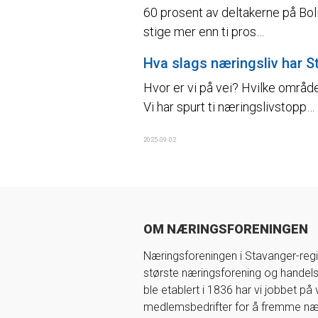
60 prosent av deltakerne på Bolig
stige mer enn ti pros…
Hva slags næringsliv har S
Hvor er vi på vei? Hvilke områd
Vi har spurt ti næringslivstopp…
2025-09-02
OM NÆRINGSFORENINGEN
Næringsforeningen i Stavanger-regi
største næringsforening og handel
ble etablert i 1836 har vi jobbet på
medlemsbedrifter for å fremme nær