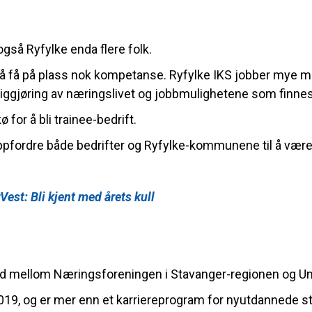
også Ryfylke enda flere folk.
r å få på plass nok kompetanse. Ryfylke IKS jobber mye m
liggjøring av næringslivet og jobbmulighetene som finnes
 for å bli trainee-bedrift.
oppfordre både bedrifter og Ryfylke-kommunene til å væ
Vest: Bli kjent med årets kull
d mellom Næringsforeningen i Stavanger-regionen og Univ
2019, og er mer enn et karriereprogram for nyutdannede st