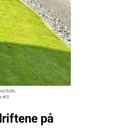
rid Roth,
e IKS
riftene på