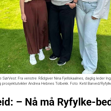
SørVest: Fra venstre: Rådgiver Nina Fjellskaalnes, daglig leder Ing
og prosjektutvikler Andrea Hebnes Tolbekk. Foto: Ketil Barved/Ryfylk
id: – Nå må Ryfylke-bed