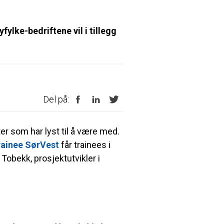
ylke-bedriftene vil i tillegg
Del på:
er som har lyst til å være med.
rainee SørVest
får trainees i
 Tobekk, prosjektutvikler i