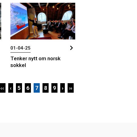
01-04-25
Tenker nytt om norsk
sokkel
‹‹
‹
5
6
7
8
9
›
››