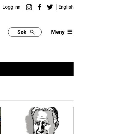
Logg inn
English
Meny
Søk