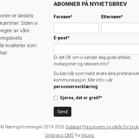
ABONNER PÅ NYHETSBREV
onen er landets
Fornavn
*
Etternavn
*
skammer. Siden vi
 vegne av våre
ingslivets
E-post
*
 de kvaliteter som
her.
Er det OK om vi sender deg gode artikler,
invitasjoner og relevant info?
Du kan når som helst endre dine preferanser
kommunikasjon. Mer info i vår
personvernerklæring
.
Gjerne, det er greit!
*
© Næringsforeningen 2019-2026
Sidekart
Personvern og vilkår for bruk
Umbraco CMS
fra
Intuvio